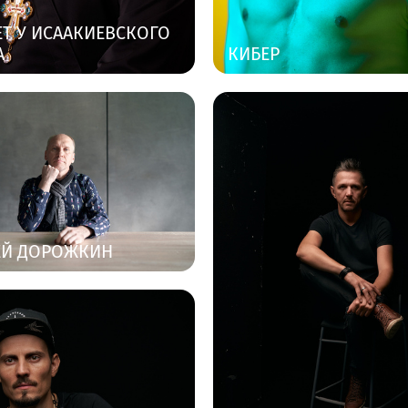
Т У ИСААКИЕВСКОГО
А
КИБЕР
ЕЙ ДОРОЖКИН